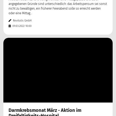
angegebenen Gründe sind unterschiedlich: das Arbeitspensum sei sonst
nicht zu bewältigen, ein früherer Feierabend solle so erreicht werden
oder eine Mittag...
Revitalis GmbH
09.03.2022 10:00
Darmkrebsmonat März - Aktion im
Dreifaltigkeits-Hospital