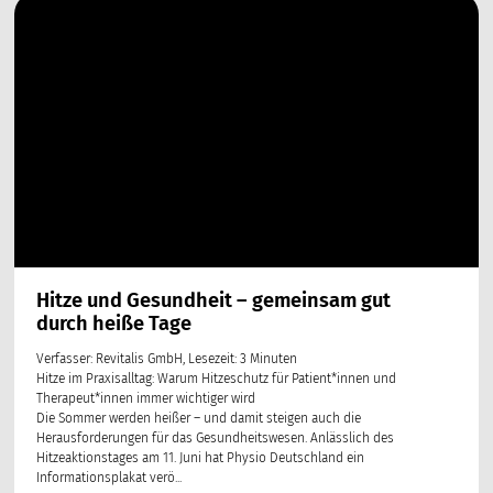
Hitze und Gesundheit – gemeinsam gut
durch heiße Tage
Verfasser: Revitalis GmbH, Lesezeit: 3 Minuten
Hitze im Praxisalltag: Warum Hitzeschutz für Patient*innen und
Therapeut*innen immer wichtiger wird
Die Sommer werden heißer – und damit steigen auch die
Herausforderungen für das Gesundheitswesen. Anlässlich des
Hitzeaktionstages am 11. Juni hat Physio Deutschland ein
Informationsplakat verö...