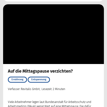
Auf die Mittagspause verzichten?
Ernährung
Entspannung
Verfasser: Revitalis GmbH; Lesezeit: 2 Minuten
Viele Arbeitnehmer legen laut Bundesanstalt für Arbeitsschutz und
Arbeitsmedizin (BAuA) wenig Wert auf eine Mittagspause. Die dafür