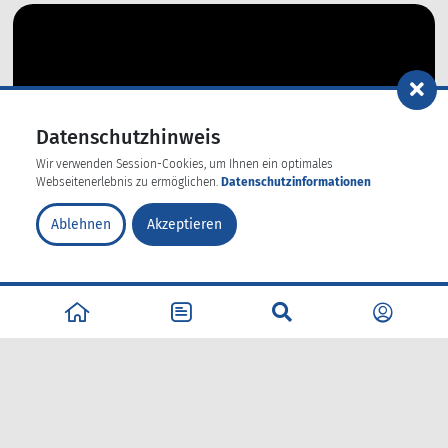
Datenschutzhinweis
Wir verwenden Session-Cookies, um Ihnen ein optimales
Webseitenerlebnis zu ermöglichen.
Datenschutzinformationen
Ablehnen
Akzeptieren
Postives Denken
Entspannung
Verfasser: REVITALIS GmbH, Lesezeit: 2 Minuten
„Nichts ist gut und nichts ist schlecht. Das Denken macht es erst dazu“
William Shakespeare
Ein positives Denkverhalten hat sehr viele Vorteile, denn sich auf gute