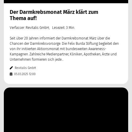
Der Darmkrebsmonat März klärt zum
Thema auf!
Verfasser: Revitalis GmbH; Lesezeit: 3 Min.
Seit über 20 Jahren informiert der Darmkrebsmonat März über die
Chancen der Darmkrebsvorsorge. Die Felix Burda Stiftung begleitet den
von ihr initiierten Aktionsmonat mit bundesweiten Awareness-
Kampagnen. Zahlreiche Medienpartner, Kliniken, Apotheken, Ärzte und
Unternehmen formieren sich jede...
Revitalis GmbH
05.03.2025 12:00