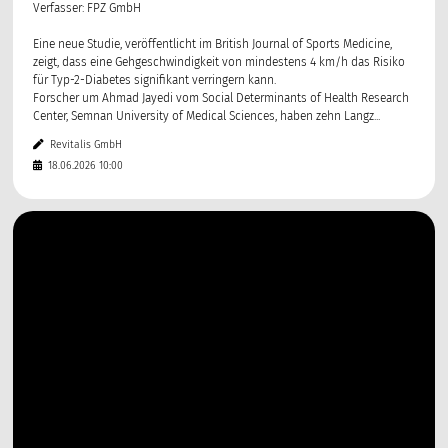
Verfasser: FPZ GmbH
Eine neue Studie, veröffentlicht im British Journal of Sports Medicine,
zeigt, dass eine Gehgeschwindigkeit von mindestens 4 km/h das Risiko
für Typ-2-Diabetes signifikant verringern kann.
Forscher um Ahmad Jayedi vom Social Determinants of Health Research
Center, Semnan University of Medical Sciences, haben zehn Langz...
Revitalis GmbH
18.06.2026 10:00