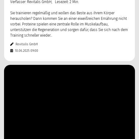
Verfasser: Revitalis GmbH; Lesezeit: 2 Min.
Sie trainieren regelmäßig und wollen das Beste aus ihrem Körper
herausholen? Dann kommen Sie an einer eiweißreichen Ernährung nicht
vorbei. Proteine spielen eine zentrale Rolle im Muskelaufbau,
unterstützen die Regeneration und sorgen dafür, dass Sie sich nach dem
Training schneller wieder...
Revitalis GmbH
10.06.2025 09:00