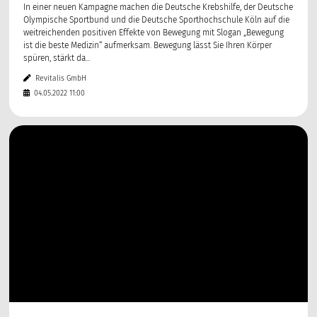
In einer neuen Kampagne machen die Deutsche Krebshilfe, der Deutsche
Olympische Sportbund und die Deutsche Sporthochschule Köln auf die
weitreichenden positiven Effekte von Bewegung mit Slogan „Bewegung
ist die beste Medizin“ aufmerksam. Bewegung lässt Sie Ihren Körper
spüren, stärkt da...
Revitalis GmbH
04.05.2022 11:00